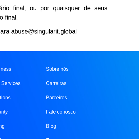
uário final, ou por quaisquer de seus
 final.
para
abuse@singularit.global
iness
Sobre nós
n Services
Carreiras
tions
Parceiros
rity
Fale conosco
ing
Blog