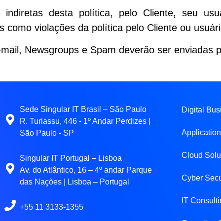
 indiretas desta política, pelo Cliente, seu us
 como violações da política pelo Cliente ou usuário
-mail, Newsgroups e Spam deverão ser enviadas 
Sede Singular IT Brasil – São Paulo
Digital Bus
R. Turiassu, 446 - 1º Andar Perdizes |
Applicatio
São Paulo - SP
Cloud Solu
Singular IT Portugal – Lisboa
Av. do Atlântico, 16 – 4º andar Parque
Cyber Secu
das Nações | Lisboa – Portugal
IT Consult
+55 11 3133-1355